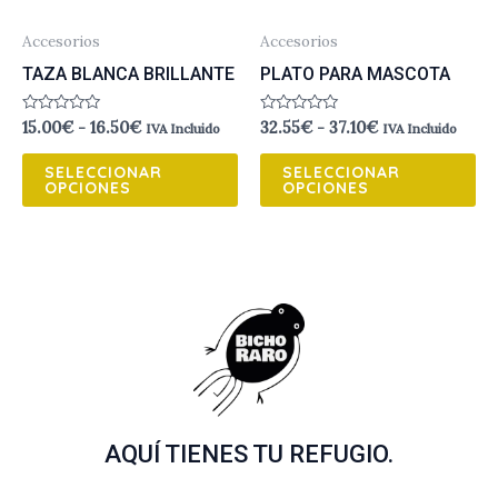
se
se
Accesorios
Accesorios
pueden
pu
TAZA BLANCA BRILLANTE
PLATO PARA MASCOTA
elegir
el
en
en
Valorado
Valorado
15.00
€
-
16.50
€
32.55
€
-
37.10
€
IVA Incluido
IVA Incluido
la
la
con
con
0
0
página
pá
de
de
SELECCIONAR
SELECCIONAR
5
5
OPCIONES
OPCIONES
de
de
producto
pr
AQUÍ TIENES TU REFUGIO.