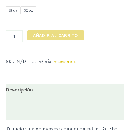
18 oz
32 oz
AÑADIR AL CARRITO
SKU:
N/D
Categoría:
Accesorios
Descripción
Información adicional
Valoraciones (0)
Tu mejor amigo merece comer con estilo. Este bol