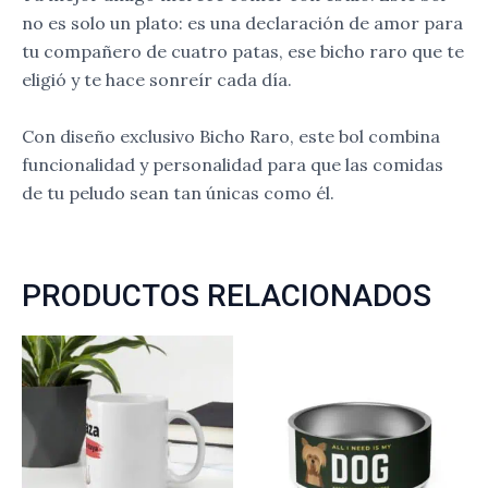
no es solo un plato: es una declaración de amor para
tu compañero de cuatro patas, ese bicho raro que te
eligió y te hace sonreír cada día.
Con diseño exclusivo Bicho Raro, este bol combina
funcionalidad y personalidad para que las comidas
de tu peludo sean tan únicas como él.
PRODUCTOS RELACIONADOS
Rango
Rango
Este
Es
de
de
producto
pr
precios:
precios:
desde
desde
tiene
ti
15.00€
46.50€
múltiples
mú
hasta
hasta
variantes.
va
16.50€
52.50€